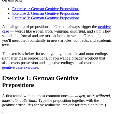
On this page
Exercise 1: German Genitive Prepositions
Exercise 2: German Genitive Prepositions
Exercise 3: German Genitive Prepositions
A small group of prepositions in German always trigger the
genitive
case
— words like
wegen
,
trotz
,
während
,
aufgrund
, and
statt
. They
sound a bit formal and are most at home in written German, but
you'll meet them constantly in news articles, contracts, and academic
texts.
The exercises below focus on getting the article and noun endings
right after these prepositions. If you want a broader workout that
also covers possession and adjective endings, head over to the
genitive case exercises
.
Exercise 1: German Genitive
Prepositions
A first round with the most common ones —
wegen
,
trotz
,
während
,
innerhalb
,
außerhalb
. Type the preposition together with the
genitive article (
des
for masculine/neuter,
der
for feminine/plural).
1
.