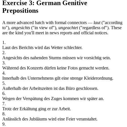
Exercise 3: German Genitive
Prepositions
A more advanced batch with formal connectors —
laut
("according
to"),
angesichts
("in view of"),
ungeachtet
("regardless of"). These
are the kind you'll meet in news reports and official notices.
1
.
Laut
des
Berichts
wird
das
Wetter
schlechter.
2
.
Angesichts
des
nahenden
Sturms
müssen
wir
vorsichtig
sein.
3
.
Während
des
Konzerts
dürfen
keine
Fotos
gemacht
werden.
4
.
Innerhalb
des
Unternehmens
gilt
eine
strenge
Kleiderordnung.
5
.
Außerhalb
der
Arbeitszeiten
ist
das
Büro
geschlossen.
6
.
Wegen
der
Verspätung
des
Zuges
kommen
wir
später
an.
7
.
Trotz
der
Erkältung
ging
er
zur
Arbeit.
8
.
Anlässlich
des
Jubiläums
wird
eine
Feier
veranstaltet.
9
.