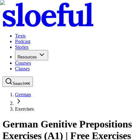
Texts
Podcast
Stories
Resources
Courses
Classes
Search
⌘
K
German
Exercises
German Genitive Prepositions
Exercises (A1) | Free Exercises