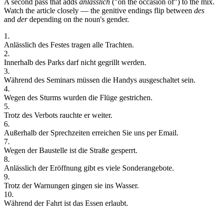
A second pass that adds
anlässlich
("on the occasion of") to the mix.
Watch the article closely — the genitive endings flip between
des
and
der
depending on the noun's gender.
1
.
Anlässlich
des
Festes
tragen
alle
Trachten.
2
.
Innerhalb
des
Parks
darf
nicht
gegrillt
werden.
3
.
Während
des
Seminars
müssen
die
Handys
ausgeschaltet
sein.
4
.
Wegen
des
Sturms
wurden
die
Flüge
gestrichen.
5
.
Trotz
des
Verbots
rauchte
er
weiter.
6
.
Außerhalb
der
Sprechzeiten
erreichen
Sie
uns
per
Email.
7
.
Wegen
der
Baustelle
ist
die
Straße
gesperrt.
8
.
Anlässlich
der
Eröffnung
gibt
es
viele
Sonderangebote.
9
.
Trotz
der
Warnungen
gingen
sie
ins
Wasser.
10
.
Während
der
Fahrt
ist
das
Essen
erlaubt.