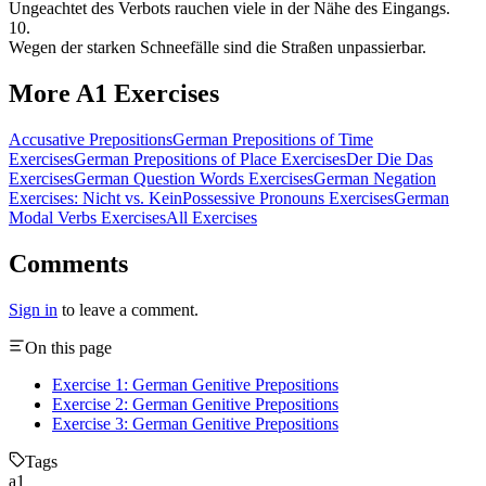
Ungeachtet
des
Verbots
rauchen
viele
in
der
Nähe
des
Eingangs.
10
.
Wegen
der
starken
Schneefälle
sind
die
Straßen
unpassierbar.
More A1 Exercises
Accusative Prepositions
German Prepositions of Time
Exercises
German Prepositions of Place Exercises
Der Die Das
Exercises
German Question Words Exercises
German Negation
Exercises: Nicht vs. Kein
Possessive Pronouns Exercises
German
Modal Verbs Exercises
All Exercises
Comments
Sign in
to leave a comment.
On this page
Exercise 1: German Genitive Prepositions
Exercise 2: German Genitive Prepositions
Exercise 3: German Genitive Prepositions
Tags
a1