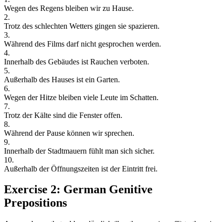
Wegen
des
Regens
bleiben
wir
zu
Hause.
2
.
Trotz
des
schlechten
Wetters
gingen
sie
spazieren.
3
.
Während
des
Films
darf
nicht
gesprochen
werden.
4
.
Innerhalb
des
Gebäudes
ist
Rauchen
verboten.
5
.
Außerhalb
des
Hauses
ist
ein
Garten.
6
.
Wegen
der
Hitze
bleiben
viele
Leute
im
Schatten.
7
.
Trotz
der
Kälte
sind
die
Fenster
offen.
8
.
Während
der
Pause
können
wir
sprechen.
9
.
Innerhalb
der
Stadtmauern
fühlt
man
sich
sicher.
10
.
Außerhalb
der
Öffnungszeiten
ist
der
Eintritt
frei.
Exercise 2: German Genitive
Prepositions