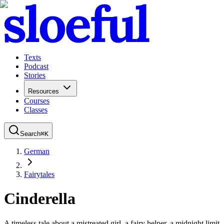
Texts
Podcast
Stories
Resources
Courses
Classes
Search
⌘
K
German
Fairytales
Cinderella
A timeless tale about a mistreated girl, a fairy helper, a midnight limit