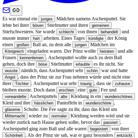
Es war einmal ein
Mädchen namens Aschenputtel. Sie
junges
lebte bei ihrer
Stiefmutter und ihren
bösen
gemeinen
Stiefschwestern. Sie wurde
von ihnen
und
schlecht
behandelt
musste immer
arbeiten. Eines Tages
der König
hart
kündigte
einen
Ball an, zu dem alle
Mädchen im
großen
jungen
eingeladen waren. Der Prinz wollte
und alle
Königreich
heiraten
Frauen
. Aschenputtel wollte auch zu dem Ball
kennenlernen
gehen, doch ihre
Stiefmutter
es ihr nicht. Sie
böse
erlaubte
nämlich, dass Aschenputtel sehr
war und hatte
wusste
schön
, dass der Prinz sie zur Frau nehmen würde und nicht eine
Angst
ihrer
. Aschenputtel war sehr
, dass sie
Töchter
traurig
zuhause
bleiben musste. Doch dann
eine
Fee und
erschien
gute
Aschenputtels
Kleidung in ein
verwandelte
alte
wunderschönes
Kleid und ihre
Pantoffeln in
,
hässlichen
wunderschöne
Schuhe. Die Fee sagte zu ihr, dass das Kleid um
gläserne
wieder zu
Kleidung werden wird und sie
Mitternacht
normaler
wieder zurück nach Hause gehen sollte, bevor das
.
passiert
Aschenputtel ging zum Ball und alle waren
von ihrer
begeistert
. Als der Prinz sie sah, war er ganz besonders
Schönheit
entzückt