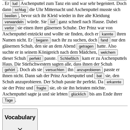
. Er
Aschenputtel zum Tanz ein und war sehr begeistert. Doch
lud
dann
die Uhr Mitternacht und Aschenputtel musste sich
schlug
, bevor sich ihr Kleid wieder in ihre alte Kleidung
beeilen
würde. Sie
ganz schnell nach Hause. Dabei
verwandeln
lief
sie einen ihrer gläsernen Schuhe. Der Prinz war von
verlor
Aschenputtel entzückt und wollte sie finden, doch er
ihren
kannte
Namen nicht. Er
nach ihr zu suchen, doch
nur den
begann
fand
gläsernen Schuh, den sie an dem Abend
hatte. Also
getragen
suchte er in seinem Königreich nach dem Mädchen,
welchem
dieser Schuh
passte.
kam er zu Aschenputtels
perfekt
Schließlich
Haus. Die Stiefschwestern sagten alle, dass ihnen der Schuh
. Doch als sie
ihn
passte er
gehört
versuchten
anzuprobieren
ihnen nicht. Dann sah der Prinz Aschenputtel und
sie, den
bat
Schuh anzuprobieren. Der Schuh passte ihr perfekt. Da
erkannte
sie der Prinz und
sie, ob sie ihn heiraten möchte.
fragte
Aschenputtel sagte ja und sie lebten
bis ans Ende ihrer
glücklich
.
Tage
Vocabulary