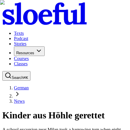
Texts
Podcast
Stories
Resources
Courses
Classes
Search
⌘
K
German
News
Kinder aus Höhle gerettet
A school excursion near Milan took a harrowing turn when eight