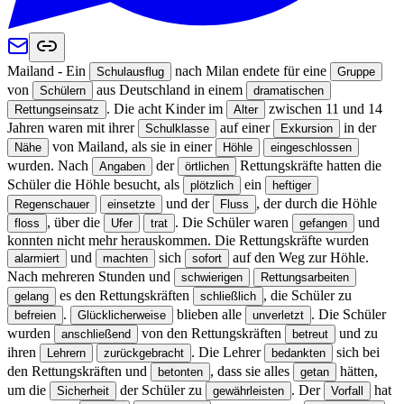
Mailand - Ein
nach Milan endete für eine
Schulausflug
Gruppe
von
aus Deutschland in einem
Schülern
dramatischen
. Die acht Kinder im
zwischen 11 und 14
Rettungseinsatz
Alter
Jahren waren mit ihrer
auf einer
in der
Schulklasse
Exkursion
von Mailand, als sie in einer
Nähe
Höhle
eingeschlossen
wurden. Nach
der
Rettungskräfte hatten die
Angaben
örtlichen
Schüler die Höhle besucht, als
ein
plötzlich
heftiger
und der
, der durch die Höhle
Regenschauer
einsetzte
Fluss
, über die
. Die Schüler waren
und
floss
Ufer
trat
gefangen
konnten nicht mehr herauskommen. Die Rettungskräfte wurden
und
sich
auf den Weg zur Höhle.
alarmiert
machten
sofort
Nach mehreren Stunden und
schwierigen
Rettungsarbeiten
es den Rettungskräften
, die Schüler zu
gelang
schließlich
.
blieben alle
. Die Schüler
befreien
Glücklicherweise
unverletzt
wurden
von den Rettungskräften
und zu
anschließend
betreut
ihren
. Die Lehrer
sich bei
Lehrern
zurückgebracht
bedankten
den Rettungskräften und
, dass sie alles
hätten,
betonten
getan
um die
der Schüler zu
. Der
hat
Sicherheit
gewährleisten
Vorfall