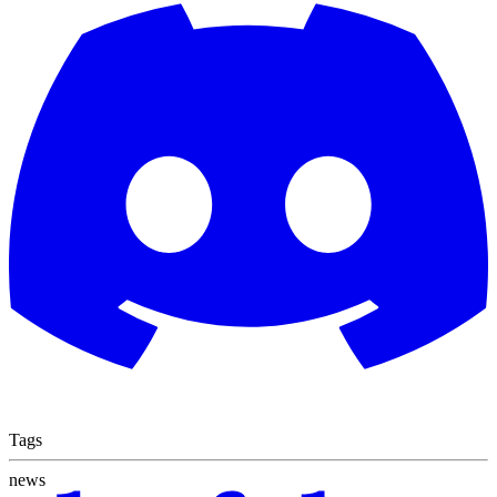
Tags
news