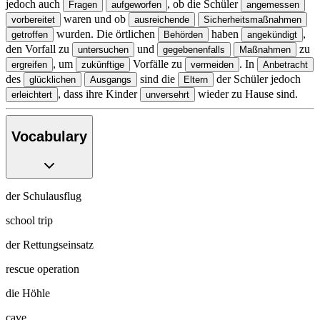
jedoch auch
, ob die Schüler
Fragen
aufgeworfen
angemessen
waren und ob
vorbereitet
ausreichende
Sicherheitsmaßnahmen
wurden. Die örtlichen
haben
,
getroffen
Behörden
angekündigt
den Vorfall zu
und
zu
untersuchen
gegebenenfalls
Maßnahmen
, um
Vorfälle zu
. In
ergreifen
zukünftige
vermeiden
Anbetracht
des
sind die
der Schüler jedoch
glücklichen
Ausgangs
Eltern
, dass ihre Kinder
wieder zu Hause sind.
erleichtert
unversehrt
Vocabulary
der Schulausflug
school trip
der Rettungseinsatz
rescue operation
die Höhle
cave