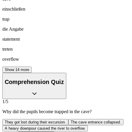
einschließen
trap
die Angabe
statement
treten
overflow
Show
14
more
Comprehension Quiz
1
/
5
Why did the pupils become trapped in the cave?
They got lost during their excursion.
The cave entrance collapsed.
A heavy downpour caused the river to overflow.