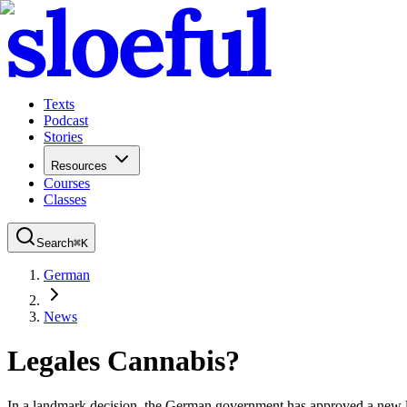
Texts
Podcast
Stories
Resources
Courses
Classes
Search
⌘
K
German
News
Legales Cannabis?
In a landmark decision, the German government has approved a new law