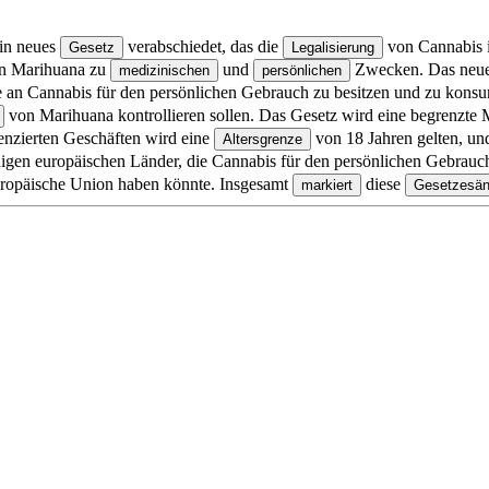
ein neues
verabschiedet, das die
von Cannabis i
Gesetz
Legalisierung
on Marihuana zu
und
Zwecken. Das neue
medizinischen
persönlichen
an Cannabis für den persönlichen Gebrauch zu besitzen und zu konsu
von Marihuana kontrollieren sollen. Das Gesetz wird eine begrenzte
enzierten Geschäften wird eine
von 18 Jahren gelten, u
Altersgrenze
gen europäischen Länder, die Cannabis für den persönlichen Gebrauch
ropäische Union haben könnte. Insgesamt
diese
markiert
Gesetzesän