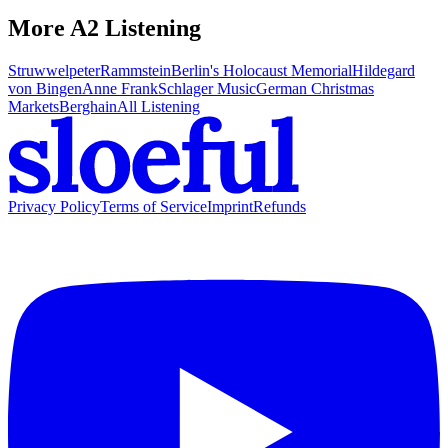
More A2 Listening
Struwwelpeter
Rammstein
Berlin's Holocaust Memorial
Hildegard
von Bingen
Anne Frank
Schlager Music
German Christmas
Markets
Berghain
All Listening
Privacy Policy
Terms of Service
Imprint
Refunds