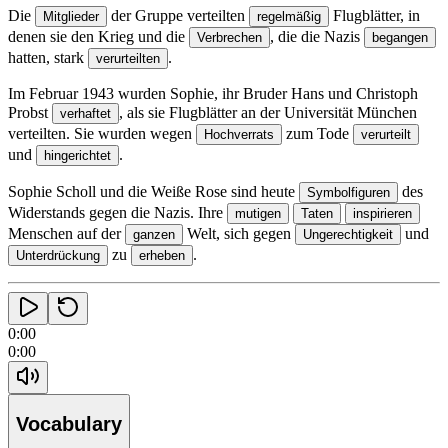
Die
der Gruppe verteilten
Flugblätter, in
Mitglieder
regelmäßig
denen sie den Krieg und die
, die die Nazis
Verbrechen
begangen
hatten, stark
.
verurteilten
Im Februar 1943 wurden Sophie, ihr Bruder Hans und Christoph
Probst
, als sie Flugblätter an der Universität München
verhaftet
verteilten.
Sie wurden wegen
zum Tode
Hochverrats
verurteilt
und
.
hingerichtet
Sophie Scholl und die Weiße Rose sind heute
des
Symbolfiguren
Widerstands gegen die Nazis.
Ihre
mutigen
Taten
inspirieren
Menschen auf der
Welt, sich gegen
und
ganzen
Ungerechtigkeit
zu
.
Unterdrückung
erheben
0:00
0:00
Vocabulary