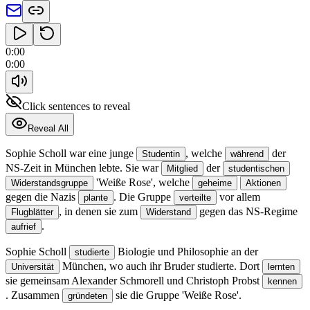
0:00
0:00
Click sentences to reveal
Reveal All
Sophie Scholl war eine junge
, welche
der
Studentin
während
NS-Zeit in München lebte.
Sie war
der
Mitglied
studentischen
'Weiße Rose', welche
Widerstandsgruppe
geheime
Aktionen
gegen die Nazis
.
Die Gruppe
vor allem
plante
verteilte
, in denen sie zum
gegen das NS-Regime
Flugblätter
Widerstand
.
aufrief
Sophie Scholl
Biologie und Philosophie an der
studierte
München, wo auch ihr Bruder studierte.
Dort
Universität
lernten
sie gemeinsam Alexander Schmorell und Christoph Probst
kennen
.
Zusammen
sie die Gruppe 'Weiße Rose'.
gründeten