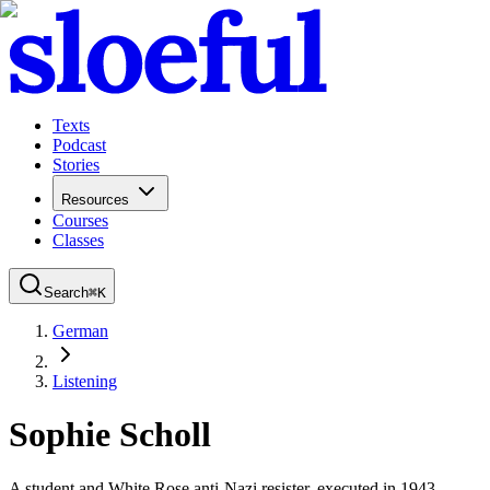
Texts
Podcast
Stories
Resources
Courses
Classes
Search
⌘
K
German
Listening
Sophie Scholl
A student and White Rose anti-Nazi resister, executed in 1943.