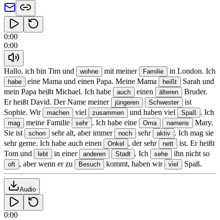
0:00
0:00
Hallo, ich bin Tim und
mit meiner
in London. Ich
wohne
Familie
eine Mama und einen Papa. Meine Mama
Sarah und
habe
heißt
mein Papa heißt Michael. Ich habe
einen
Bruder.
auch
älteren
Er heißt David. Der Name meiner
ist
jüngeren
Schwester
Sophie. Wir
viel
und haben viel
. Ich
machen
zusammen
Spaß
meine Familie
. Ich habe eine
Mary.
mag
sehr
Oma
namens
Sie ist
sehr alt, aber immer
sehr
. Ich mag sie
schon
noch
aktiv
sehr gerne. Ich habe auch einen
, der sehr
ist. Er heißt
Onkel
nett
Tom und
in einer
. Ich
ihn nicht so
lebt
anderen
Stadt
sehe
, aber wenn er zu
kommt, haben wir
Spaß.
oft
Besuch
viel
Audio
0:00