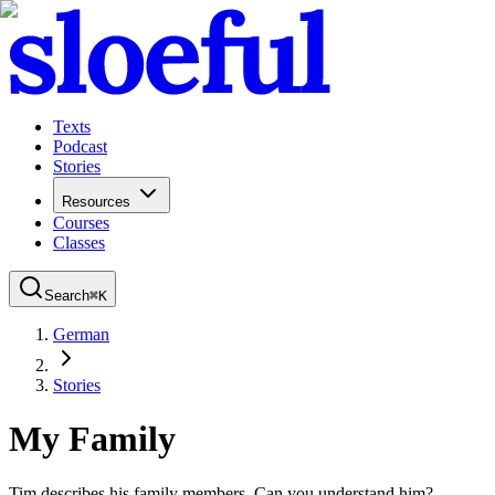
Texts
Podcast
Stories
Resources
Courses
Classes
Search
⌘
K
German
Stories
My Family
Tim describes his family members. Can you understand him?