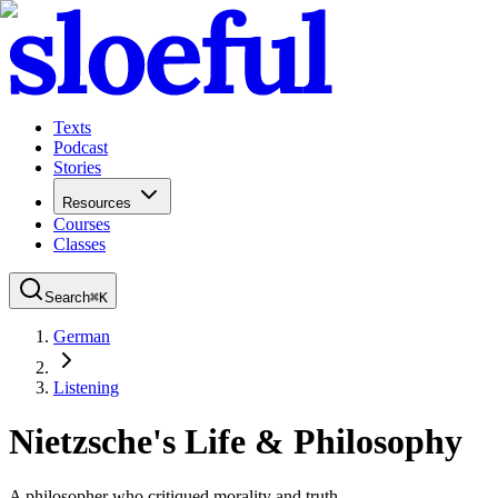
Texts
Podcast
Stories
Resources
Courses
Classes
Search
⌘
K
German
Listening
Nietzsche's Life & Philosophy
A philosopher who critiqued morality and truth.