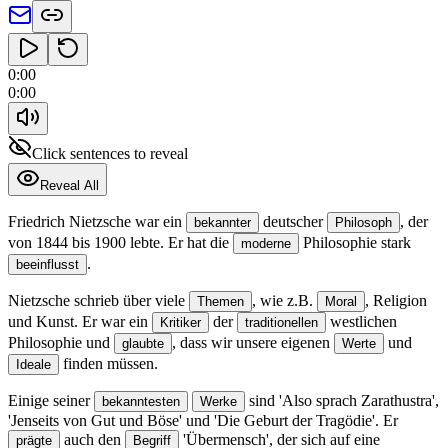
0:00
0:00
Click sentences to reveal
Reveal All
Friedrich Nietzsche war ein
deutscher
, der
bekannter
Philosoph
von 1844 bis 1900 lebte.
Er hat die
Philosophie stark
moderne
.
beeinflusst
Nietzsche schrieb über viele
, wie z.B.
, Religion
Themen
Moral
und Kunst.
Er war ein
der
westlichen
Kritiker
traditionellen
Philosophie und
, dass wir unsere eigenen
und
glaubte
Werte
finden müssen.
Ideale
Einige seiner
sind 'Also sprach Zarathustra',
bekanntesten
Werke
'Jenseits von Gut und Böse' und 'Die Geburt der Tragödie'.
Er
auch den
'Übermensch', der sich auf eine
prägte
Begriff