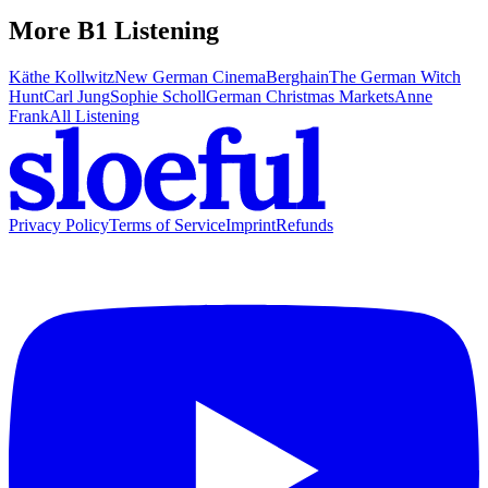
More B1 Listening
Käthe Kollwitz
New German Cinema
Berghain
The German Witch
Hunt
Carl Jung
Sophie Scholl
German Christmas Markets
Anne
Frank
All Listening
Privacy Policy
Terms of Service
Imprint
Refunds